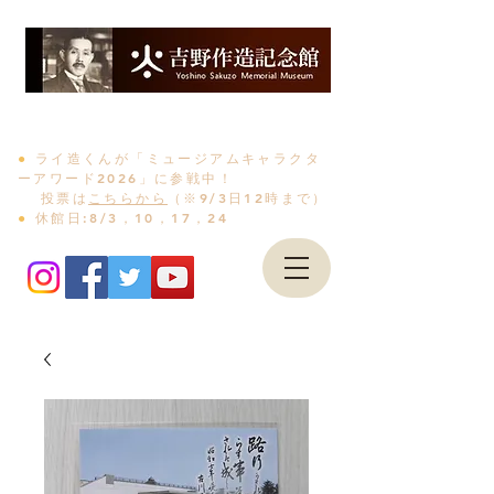
〒989-6105 宮城県大崎市古川福沼1-2-3
電話0229-23-7100
●
ライ造くんが「ミュージアムキャラクタ
ーアワード2026」に参戦中！
投票は
こちらから
（※9/3日12時まで）
●
休館日:8/3，10，17，24