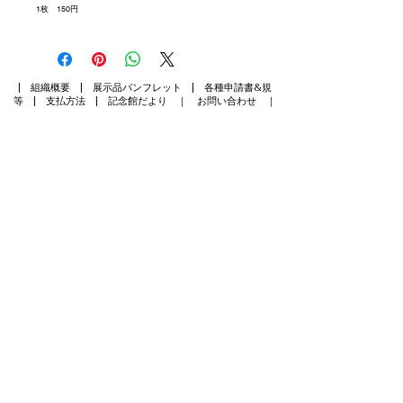
1枚 150円
|
組織概要
|
展示品パンフレット
|
各種申請書&規
等
|
支払方法
| ​
記念館だより
｜
お問い合わせ
｜
​吉野作造記念館
指定管理者：特定非営利活動法人 古川学人
〒989-6105 宮城県大崎市古川福沼1-2-3
電話
0229-23-7100
E-mail
yoshino-npo.fg@blue.ocn.ne.jp
YOSHINOサポーター