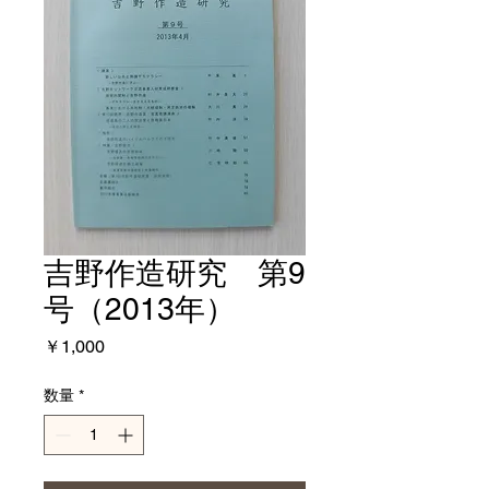
吉野作造研究 第9
号（2013年）
価
￥1,000
格
数量
*