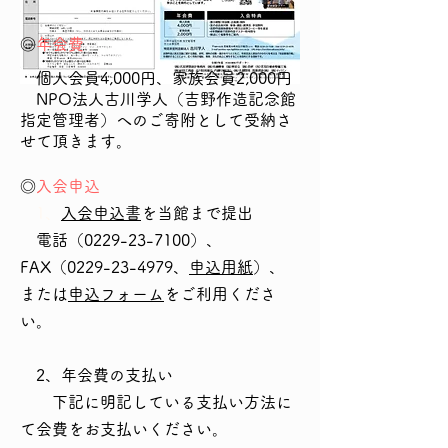
◎
年会費
個人会員4,000円、家族会員2,000円
NPO法人古川学人（吉野作造記念館
指定管理者）へのご寄附として受納さ
せて頂きます。
◎
入会申込
1、
入会申込書
を当館まで提出
電
話（0229-23-7100）、
FAX（0229-23-4979、
申込用紙
）、
または
申込
フォーム
をご利用くださ
い。
2、年会費の支払い
下記に明記している支払い方法に
て会費をお支払いください。