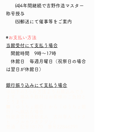
⑷4年間継続で吉野作造マスター
称号授与
⑸郵送にて催事等をご案内
◉
お支払い方法
当館受付にて支払う場合
開館時間 9時～17時
休館日 毎週月曜日（祝祭日の場合
は翌日が休館日）
銀行振り込みにて支払う場合
※以下の3つの方法よりお振込みでき
ます。振込手数料はお客様のご負担と
なります。
■「ゆうちょ銀行」から「ゆうちょ銀
行」へ振込む場合
特定非営利活動法人 古川学人（トク
ヒ フルカワガクジン）
普通 記号18170 番号22846291