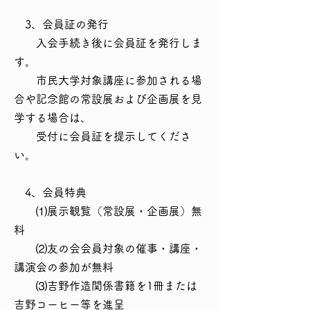
3、会員証の発行
入会手続き後に会員証を発行しま
す。
市民大学対象講座に参加される場
合や記念館の常設展および企画展を見
学する場合は、
受付に会員証を提示してくださ
い。
4、会員特典
⑴展示観覧（常設展・企画展）無
料
⑵友の会会員対象の催事・講座・
講演会の参加が無料
⑶吉野作造関係書籍を1冊または
吉野コーヒー等を進呈