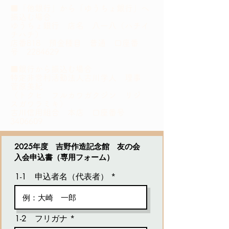
■「他銀行」から「ゆ
うちょ銀行」へ
振込む場合
ゆうちょ銀行 店名 八一八（ハチイ
チハチ）
店番818 預金種目 普通 口座番
号
2284629
■銀行から振込む場合
特定非営利活動法人古川学人 理事
菅原美紀
（トクヒ フルカワガクジン リジ
スガワラミキ）
古川信用組合 本店 口座番号
3406609
2025年度 吉野作造記念館 友の会
入会申込書（専用フォーム
​）
1-1 申込者名（代表者）
1-2 フリガナ