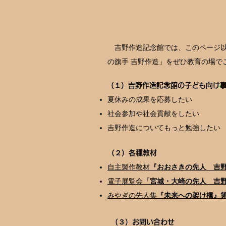
吉野作造記念館では、このページ以
の旗手 吉野作造」をぜひ教育の場で
（１）吉野作造記念館の子ども向け
夏休みの成果を応募した
社会参加や社会貢献をした
吉野作造についてもっと勉強し
（２）各種教材
自主製作教材
『おおさきの先人 吉
電子展覧会
「宮城・大崎の先人 吉
みやぎの先人集
『未来への架け橋』第
（３）お問い合わせ