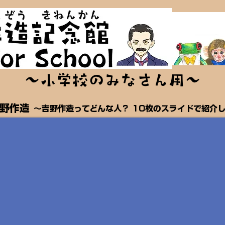
～小学校のみなさん用～
吉野作造
～吉野作造ってどんな人？ 10枚のスライドで紹介