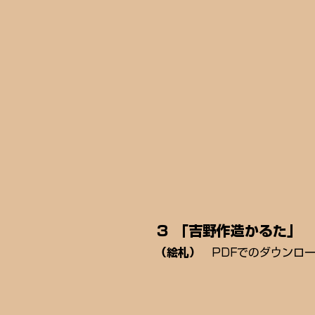
３ 「吉野作造かるた」
​（絵札）
PDFでのダウンロ