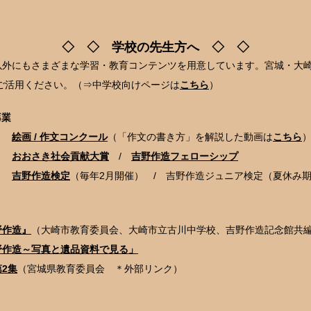
◇ ◇ ​学校の先生方へ ◇ ◇
外にもさまざまな学習・教育コンテンツを用意しています。
宮城・大
ご活用ください。（⇒中学校向けページは
こちら
）
事業
い
絵画 / 作文コンクール
（「作文の書き方」を解説した動画は
こちら
い
おおさき社会貢献大賞
/
吉野作造フェローシップ
たい
吉野作造検定
（毎年2月開催） / 吉野作造ジュニア検定（夏休み
野作造』
（大崎市教育委員会、大崎市立古川中学校、吉野作造記念館共
野作造～写真と遺品資料で見る」
2集
（宮城県教育委員会 ＊外部リンク）