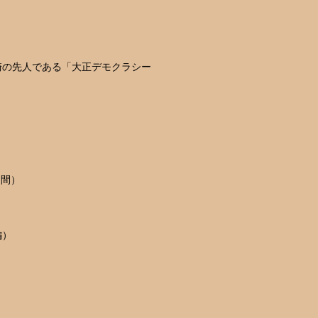
崎の先人である「大正デモクラシー
）
期間）
編）