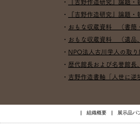
・
『吉野作造研究』論題・
・
『吉野作造研究』論題・
・
おもな収蔵資料 （書簡
・
おもな収蔵資料 （遺品
・
NPO法人古川学人の取り
・
歴代館長および名誉館長
・
吉野作造書軸「人世に逆
|
組織概要
|
展示品パ