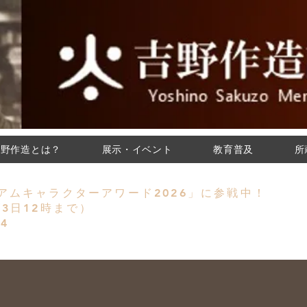
吉野作造とは？
展示・イベント
教育普及
所
川福沼1-2-3 電話0229-23-7100
アムキャラクターアワード2026」に参戦中！
/3日12時まで）
4