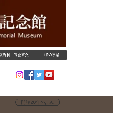
蔵資料・調査研究
NPO事業
開館20年の歩み