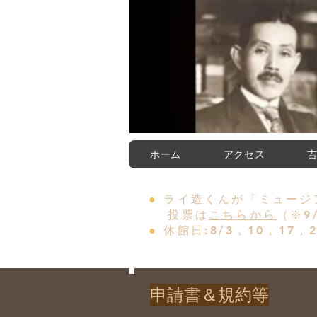
ホーム
アクセス
〒989-6105 宮城県大崎市古
●
ライ造くんが「ミュージ
投票は
こちらから
（※9
●
休館日:8/3，10，17，2
申請書＆規約等