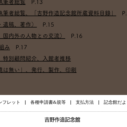
執筆者総覧
P.13
執筆者総覧、「吉野作造記念館所蔵資料目録」
P.
・遺稿、著作）
P.15
、国内外の人物との交流）
P.16
組み
P.17
、特別顧問紹介、入館者推移
境は無い」、発行、製作、印刷
ンフレット
|
各種申請書&規等
|
支払方法
| ​
記念館だよ
​吉野作造記念館