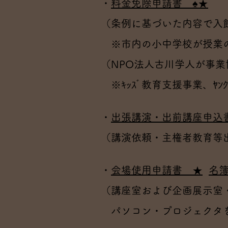
・
料金免除申請書 ♠★
（条例に基づいた内容で入
※市内の小中学校が授業
（NPO法人古川学人が
※ｷｯｽﾞ教育支援事業、ﾔﾝｸﾞｼﾞ
・
出張講演・出前講座申込
（講演依頼・主権者教育等
・
会場使用申請書 ★
名
（講座室および企画展示室
パソコン・プロジェクタを