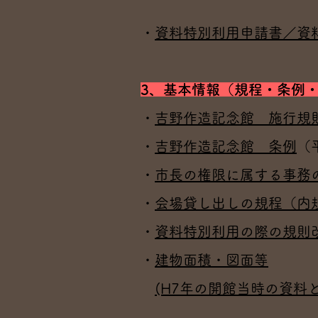
・
資料特別利用申請書／
資
3、基本情報
（規程・条例
・
吉野作造記念館 施行規
・
吉野作造記念館 条例
（
・
市長の権限に属する事務
・
会場貸し出しの規程（内規
・
資料特別利用の際の規則
・
建物面積・図面等
(H7年の開館当時の資