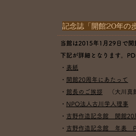
記念誌「開館20年の
当館は2015年1月29日
下記が詳細となります。PD
・
表紙
・
開館20周年にあたって
（
・
館長のご挨拶
（大川真
・
NPO法人古川学人理事
（
・
吉野作造記念館 開館20
・
吉野作造記念館 年表 P