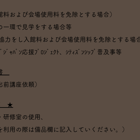
館料および会場使用料を免除とする場合）
の一環で見学をする場合
等
事業協力をし入館料および会場使用料を免除
ｬﾊﾟﾝ応援ﾌﾟﾛｼﾞｪｸﾄ、ｼﾃｨｽﾞﾝｼｯﾌﾟ普及事等
書
出前講座依頼）
簿 ★
・研修室の使用、
利用の際は備品欄に記入していください。）