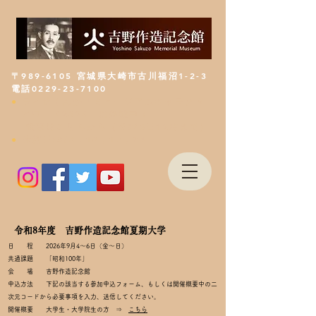
〒989-6105 宮城県大崎市古川福沼1-2-3
電話0229-23-7100
●
ライ造くんが「ミュージアムキャラクタ
ーアワード2026」に参戦中！
投票は
こちらから
（※9/3日12時まで）
●
休館日:8/3，10，17，24
​令和8年度 吉野作造記念館夏期大学
日 程 2026年9月4～6日（金～
日）
共通課題 「昭和100年」
会 場 吉野作造記念館
​申込方法 下記の該当する参加申込フォーム、もしくは開催概要中の二
次元コードから必要事項を入力、
送信してください。
開催概要 大学生・大学院生の方 ⇒
こちら