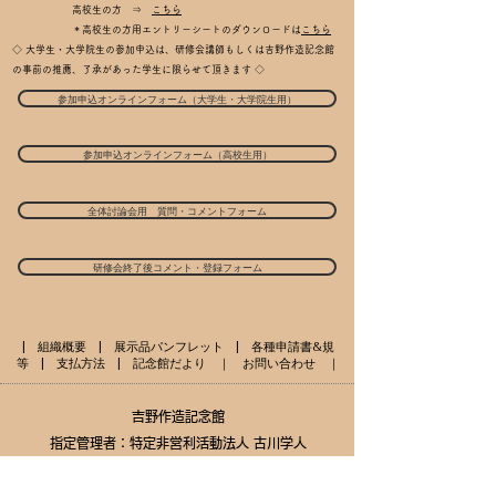
高校生の方 ⇒
こちら
＊高校生の方用エントリーシートのダウンロードは
こちら
◇ 大学生・大学院生の参加申込は、研修会講師もしくは吉野作造記念館
の事前の推薦、了承があった学生に限らせて頂きます ◇
参加申込オンラインフォーム（大学生・大学院生用）
参加申込オンラインフォーム（高校生用）
全体討論会用 質問・コメントフォーム
研修会終了後コメント・登録フォーム
|
組織概要
|
展示品パンフレット
|
各種申請書&規
等
|
支払方法
| ​
記念館だより
｜
お問い合わせ
｜
​吉野作造記念館
指定管理者：特定非営利活動法人 古川学人
〒989-6105 宮城県大崎市古川福沼1-2-3
電話
0229-23-7100