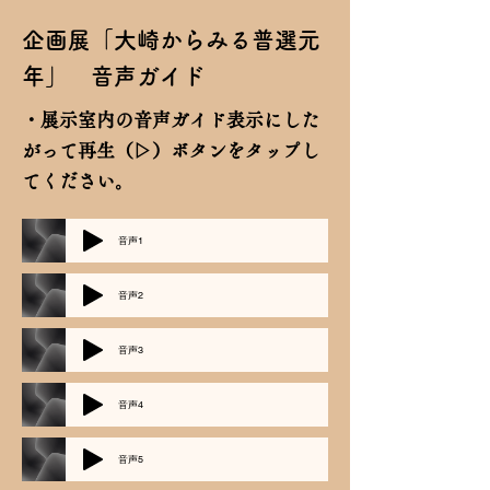
​企画展「大崎からみる普選元
年」 音声ガイド
​・展示室内の音声ガイド表示にした
がって再生（▷）ボタンをタップし
てください。
音声1
音声2
音声3
音声4
音声5