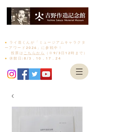
〒989-6105 宮城県大崎市古川福沼1-2-3
電話0229-23-7100
●
ライ造くんが「ミュージアムキャラクタ
ーアワード2026」に参戦中！
投票は
こちらから
（※9/3日12時まで）
●
休館日:8/3，10，17，24