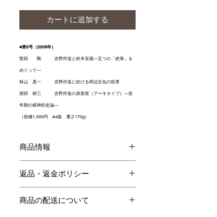
カートに追加する
■第5号（2008年）
堅田 剛 吉野作造と鈴木安蔵―五つの「絶筆」を
めぐって―
秋山 真一 吉野作造に於ける明治文化の世界
西田 耕三 吉野作造の原形質（アーキタイプ）―若
年期の精神的史論―
（頒価1,000円 A4版 重さ170g）
商品情報
商品の詳細を入力してください。サイ
返品・返金ポリシー
ズ、素材、取扱説明に加え、商品の特
徴やおすすめのポイントなどを説明し
返品・返金規約を入力してください。
ましょう。
商品の配送について
商品にご満足いただけなかった場合の
返品・返金ポリシーと手順を説明しま