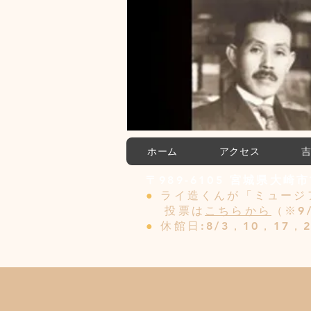
ホーム
アクセス
〒989-6105 宮城県大崎市古
●
ライ造くんが「ミュージ
投票は
こちらから
（※9
●
休館日:8/3，10，17，2