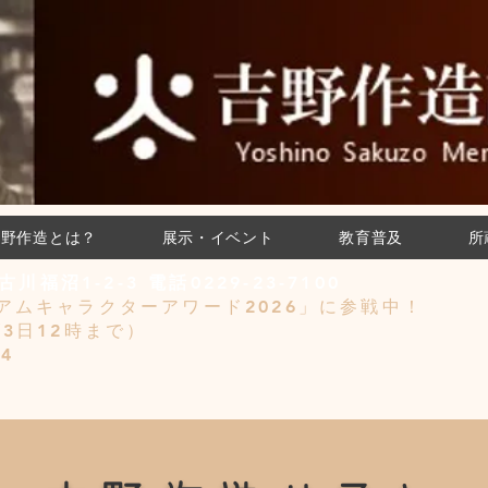
吉野作造とは？
展示・イベント
教育普及
所
川福沼1-2-3 電話0229-23-7100
アムキャラクターアワード2026」に参戦中！
/3日12時まで）
4