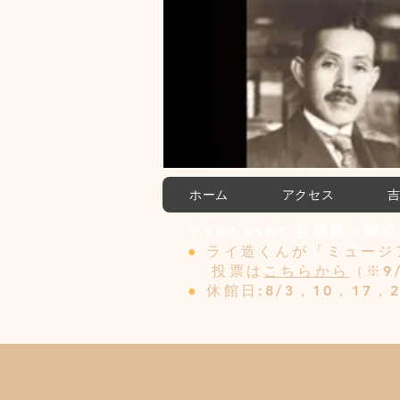
ホーム
アクセス
〒989-6105 宮城県大崎市古
●
ライ造くんが「ミュージ
投票は
こちらから
（※9
●
休館日:8/3，10，17，2