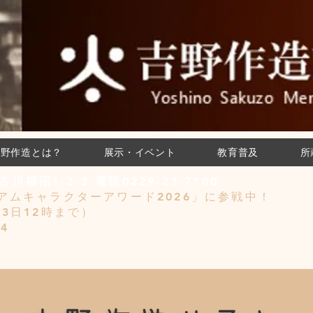
吉野作造とは？
展示・イベント
教育普及
所
川福沼1-2-3 電話0229-23-7100
アムキャラクターアワード2026」に参戦中！
/3日12時まで）
4