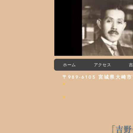
ホーム
アクセス
〒989-6105 宮城県大崎市古
●
ライ造くんが「ミュージ
投票は
こちらから
（※9
●
休館日:8/3，10，17，2
「吉野