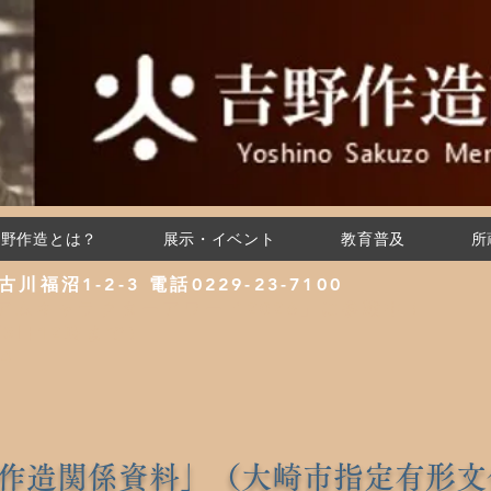
吉野作造とは？
展示・イベント
教育普及
所
川福沼1-2-3 電話0229-23-7100
アムキャラクターアワード2026」に参戦中！
/3日12時まで）
4
作造関係資料」（大崎市指定有形文