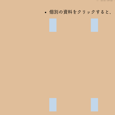
​個別の資料をクリックすると
吉野作造肖像写真（自筆文入り）
吉野作造肖
張羣書「放言」第三首
張羣書「