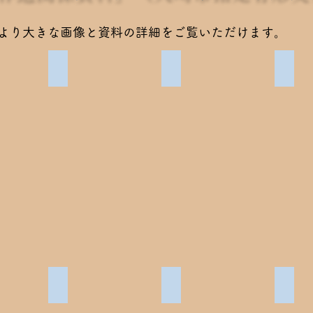
、より大きな画像と資料の詳細をご覧いただけます。
〈画像1〉
像写真（自筆文入り）〈画像2〉
吉野作造書「寛而有制従容以和」
吉野作造書「筆墨之外有主
吉野
征夫詞」
戴季陶書「漁翁詩」
戴季陶書「育以生之」
丘仰