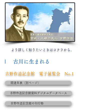
より詳しく知りたいときはコチラから。
Ⅰ 古川に生まれる
吉野作造記念館 電子展覧会 No.1
関連年表（別ページ）
吉野作造記念館資料デジタルデータベース
吉野作造記念館の刊行物