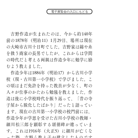
電子展覧会の入口にもどる
吉野作造が生まれたのは、今から約140年
前の1878年（明治11）1月29日、場所は現在
の大崎市古川十日町でした。吉野家は綿や糸
を扱う商家の長男でしたが、これからは学問
の時代だと考える両親は作造少年に勉学に励
むよう教えました。
作造少年は1884年（明治17）から古川小学
校（現・古川第一小学校）で学びました。こ
の頃はまだ免許を持った教員が少なく、町の
人々が仕事のかたわら勉強を教えました。作
造は後に小学校時代を振り返って、「昔の寺
子屋から脱化したばかり」だったと語ってい
ます。現在の古川第一小学校の校門前には、
作造少年が学恩を受けた古川小学校の教師・
細川松三郎を顕彰する頌徳碑が建っていま
す。これは1916年（大正5）に細川が亡くな
った際、吉野ら教え子が建立したものです